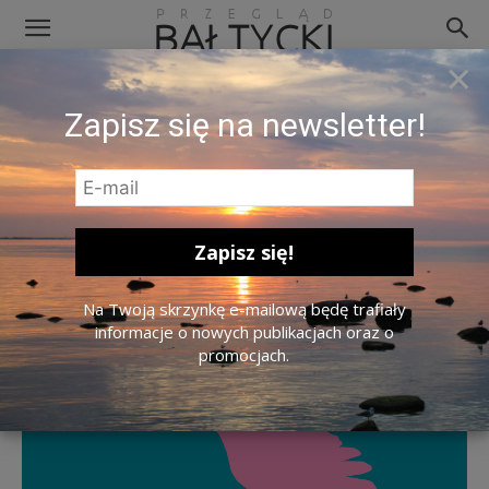
×
Slownik Jezyka Angielskiego Akvilina
Zapisz się na newsletter!
Cicenaite
Na Twoją skrzynkę e-mailową będę trafiały
informacje o nowych publikacjach oraz o
promocjach.