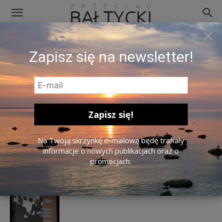
×
Fragment okładki albumu „100
Zapisz się na newsletter!
Polaków zasłużonych dla Łotwy”.
Na Twoją skrzynkę e-mailową będę trafiały
informacje o nowych publikacjach oraz o
promocjach.