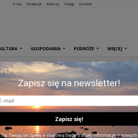
O nas
Redakcja
Autorzy
Usługi
Kontakt
KULTURA
GOSPODARKA
PODRÓŻE
WIĘCEJ
Zapisz się na newsletter!
Na Twoją skrzynkę e-mailową będę trafiały informacje o nowych