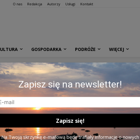
O nas
Redakcja
Autorzy
Usługi
Kontakt
KULTURA
GOSPODARKA
PODRÓŻE
WIĘCEJ
MAGE. Zdj. Materiały
Zapisz się na newsletter!
Na Twoją skrzynkę e-mailową będę trafiały informacje o nowych