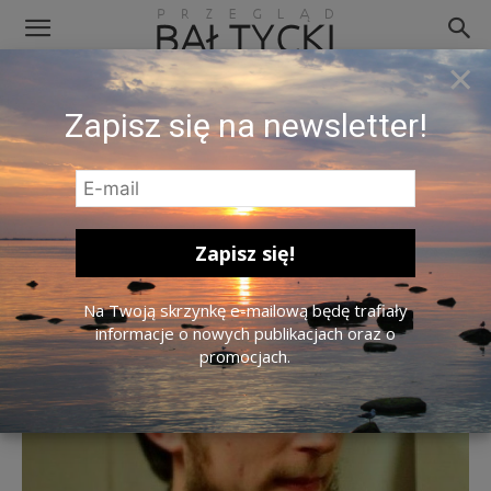
×
karolis-dambrauskas-5aa7ed33e93d8
Zapisz się na newsletter!
Na Twoją skrzynkę e-mailową będę trafiały
informacje o nowych publikacjach oraz o
promocjach.