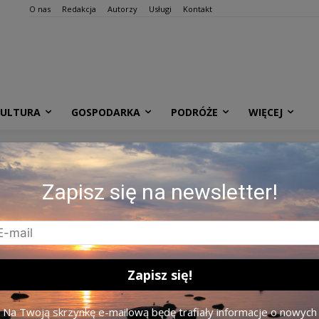
O nas
Redakcja
Autorzy
Usługi
Kontakt
KULTURA
GOSPODARKA
PODRÓŻE
WIĘCEJ
Zapisz się na newsletter!
Na Twoją skrzynkę e-mailową będę trafiały informacje o nowych