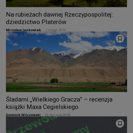
Na rubieżach dawnej Rzeczypospolitej:
dziedzictwo Platerów
Mirosław Jankowiak
-
7 lutego 2016
Śladami „Wielkiego Gracza” – recenzja
książki Maxa Cegielskiego
Dominik Wilczewski
-
26 stycznia 2016