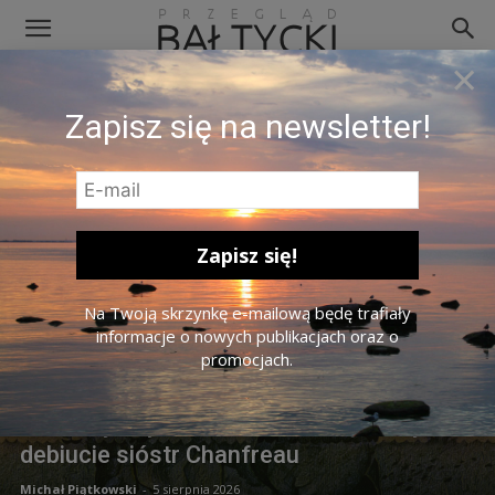
×
KULTURA
Zapisz się na newsletter!
Na Twoją skrzynkę e-mailową będę trafiały
informacje o nowych publikacjach oraz o
promocjach.
Idziemy do cyrku, czyli co kryje się w
Sercu Żyrafy? Kilka słów o książkowym
debiucie sióstr Chanfreau
Michał Piątkowski
-
5 sierpnia 2026