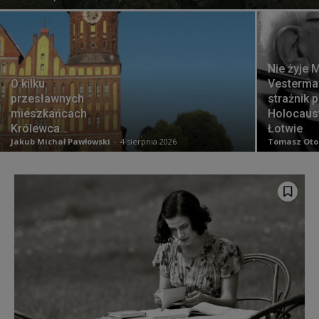
Nie żyje 
O kilku
Vesterma
przesławnych
strażnik 
mieszkańcach
Holocaus
Królewca…
Łotwie
Jakub Michał Pawłowski
-
4 sierpnia 2026
Tomasz Oto