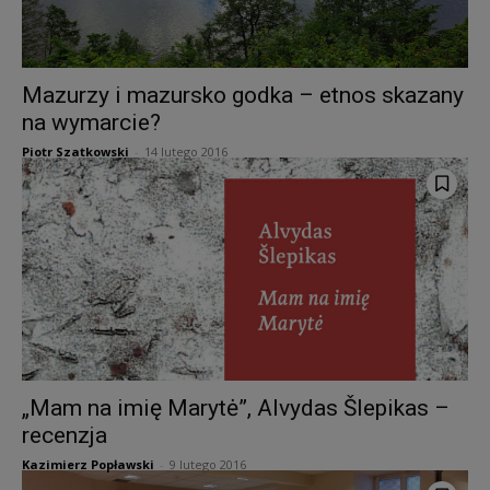
Mazurzy i mazursko godka – etnos skazany
na wymarcie?
Piotr Szatkowski
-
14 lutego 2016
„Mam na imię Marytė”, Alvydas Šlepikas –
recenzja
Kazimierz Popławski
-
9 lutego 2016