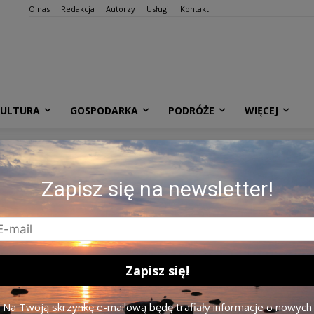
O nas
Redakcja
Autorzy
Usługi
Kontakt
KULTURA
GOSPODARKA
PODRÓŻE
WIĘCEJ
ofa w Wiejsiejach. Zdj.
Zapisz się na newsletter!
 / CC.
Na Twoją skrzynkę e-mailową będę trafiały informacje o nowych