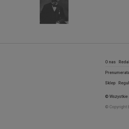
O nas
Reda
Prenumerat
Sklep
Regul
© Wszystkie 
© Copyright 