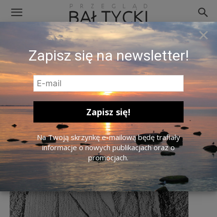
×
Bund 4
Zapisz się na newsletter!
Na Twoją skrzynkę e-mailową będę trafiały
informacje o nowych publikacjach oraz o
promocjach.