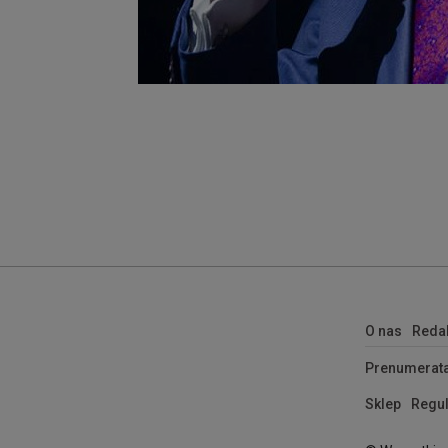
O nas
Reda
Prenumerat
Sklep
Regul