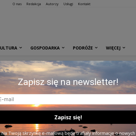
O nas
Redakcja
Autorzy
Usługi
Kontakt
KULTURA
GOSPODARKA
PODRÓŻE
WIĘCEJ
Profil Pawła Żemojcina na
Zapisz się na newsletter!
Na Twoją skrzynkę e-mailową będę trafiały informacje o nowych