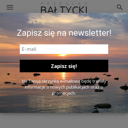
×
Nublu. Zdj. Estonian Foreign Ministry
Zapisz się na newsletter!
/ Flickr / CC BY 2.0.
Na Twoją skrzynkę e-mailową będę trafiały
informacje o nowych publikacjach oraz o
promocjach.