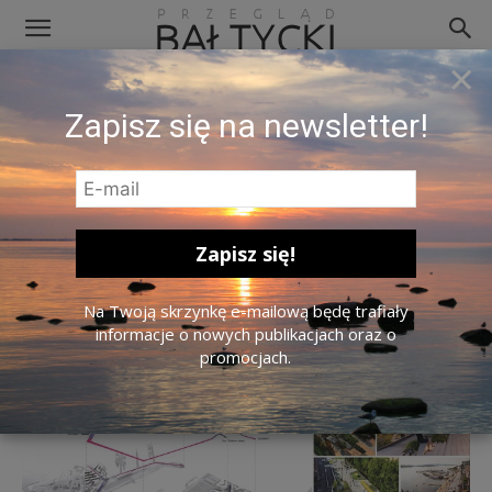
×
zaha-hadid-tallinn-5
Zapisz się na newsletter!
Na Twoją skrzynkę e-mailową będę trafiały
informacje o nowych publikacjach oraz o
promocjach.