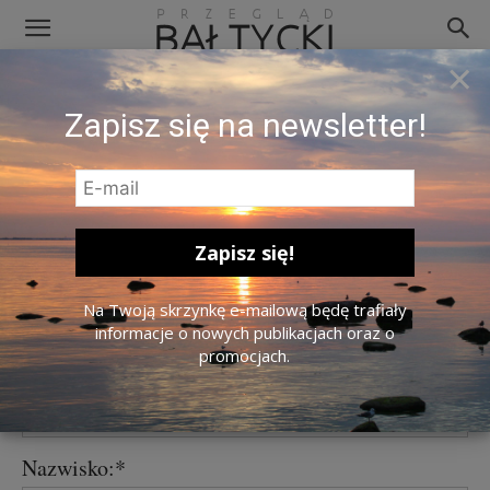
×
Zapisz się na newsletter!
Prenumerata – wariant
Patron
Wszystkie warianty prenumeraty »
Na Twoją skrzynkę e-mailową będę trafiały
17 zł / miesiąc
Warunki prenumeraty:
informacje o nowych publikacjach oraz o
promocjach.
Imię:*
Nazwisko:*