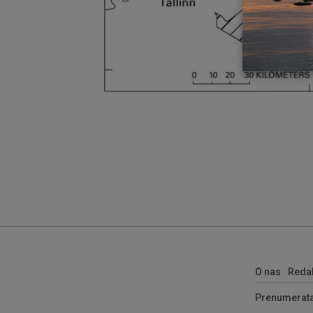
O nas
Reda
Prenumerat