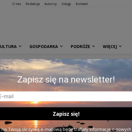
O nas
Redakcja
Autorzy
Usługi
Kontakt
KULTURA
GOSPODARKA
PODRÓŻE
WIĘCEJ
kowy
Zapisz się na newsletter!
Na Twoją skrzynkę e-mailową będę trafiały informacje o nowych