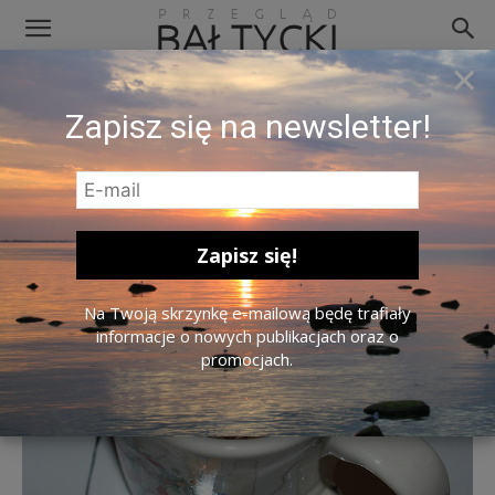
×
Śliżyki w wodzie makowej. Zdj.
Zapisz się na newsletter!
Mindaugas Danys / Wikipedia.org
Na Twoją skrzynkę e-mailową będę trafiały
informacje o nowych publikacjach oraz o
promocjach.