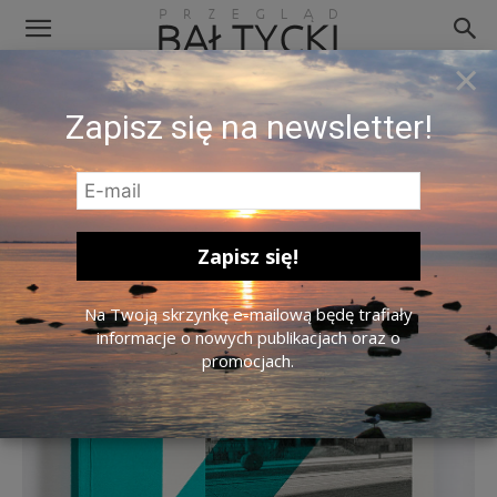
×
Kowno Przewodnik Okladka
Zapisz się na newsletter!
Na Twoją skrzynkę e-mailową będę trafiały
informacje o nowych publikacjach oraz o
promocjach.