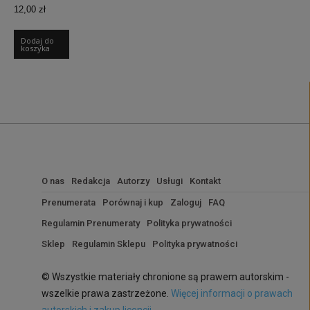
Pierwotna
12,00
zł
Aktualna
cena
cena
wynosiła:
wynosi:
Dodaj do
koszyka
25,00 zł.
12,00 zł.
O nas
Redakcja
Autorzy
Usługi
Kontakt
Prenumerata
Porównaj i kup
Zaloguj
FAQ
Regulamin Prenumeraty
Polityka prywatności
Sklep
Regulamin Sklepu
Polityka prywatności
© Wszystkie materiały chronione są prawem autorskim -
wszelkie prawa zastrzeżone.
Więcej informacji o prawach