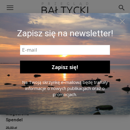
×
Home
Atrybut produktu: Autor
Magdalena Spendel
Zapisz się na newsletter!
Magdalena Spendel
Promocja!
Na Twoją skrzynkę e-mailową będę trafiały
informacje o nowych publikacjach oraz o
promocjach.
Jak zostać
tygrysem
Europy,
Magdalena
Spendel
25,00
zł