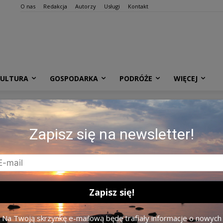
O nas
Redakcja
Autorzy
Usługi
Kontakt
KULTURA
GOSPODARKA
PODRÓŻE
WIĘCEJ
rnests Dinka / Saeima / Flickr
Zapisz się na newsletter!
Na Twoją skrzynkę e-mailową będę trafiały informacje o nowych