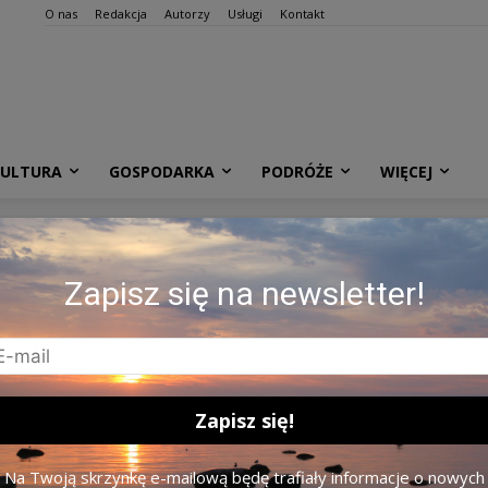
O nas
Redakcja
Autorzy
Usługi
Kontakt
KULTURA
GOSPODARKA
PODRÓŻE
WIĘCEJ
Zapisz się na newsletter!
Na Twoją skrzynkę e-mailową będę trafiały informacje o nowych