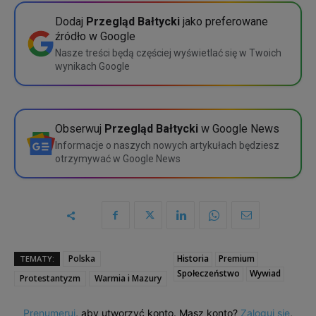
5 dostępów
675 zł
Wybierz
Dodaj
Przegląd Bałtycki
jako preferowane
źródło w Google
10 dostępów
1200 zł
Szczegółowe porównanie
Nasze treści będą częściej wyświetlać się w Twoich
wynikach Google
Wybierz
Szczegółowe porównanie
Obserwuj
Przegląd Bałtycki
w Google News
Informacje o naszych nowych artykułach będziesz
otrzymywać w Google News
Polska
Historia
Premium
TEMATY:
Społeczeństwo
Wywiad
Protestantyzm
Warmia i Mazury
Prenumeruj
, aby utworzyć konto. Masz konto?
Zaloguj się
,