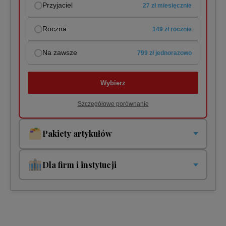
Przyjaciel
27 zł miesięcznie
Roczna
149 zł rocznie
Na zawsze
799 zł jednorazowo
Wybierz
Szczegółowe porównanie
Pakiety artykułów
Pakiety jednorazowe i cykliczne. Płacisz tylko za to co
czytasz!
Dla firm i instytucji
Dostęp jednorazowy
Twoja organizacja potrzebuje jednego lub wielu dostępów?
5 zł
1 dostęp
200 zł
Pakiet miesięczny
10 zł miesięcznie