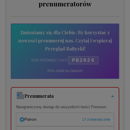
prenumeratorów
Zmieniamy się dla Ciebie. By korzystać z
nowości prenumeruj nas. Czytaj i wspieraj
Przegląd Bałtycki!
PB2026
KOD PROMOCYJNY:
20% zniżki za zawsze!
Prenumerata
Nieograniczony dostęp do wszystkich treści Premium.
Patron
17 zł miesięcznie