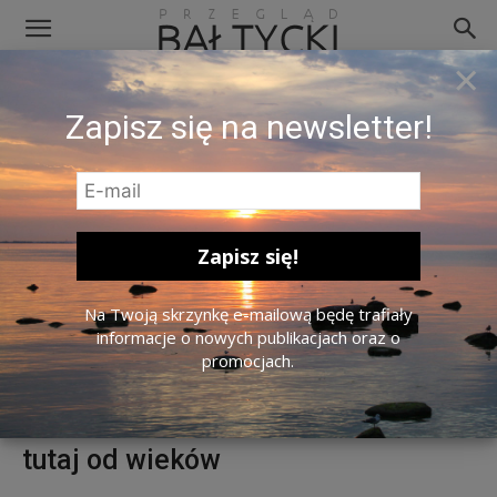
×
Zapisz się na newsletter!
Zjazd Chórów Diecezji Mazurskiej z okazji 500-lecia Reformacji na Mazurach. Szczytno, 2025 r. Zdj.
Diecezja Mazurska Kościóła Ewangelicko-Augsburskiego w RP.
Na Twoją skrzynkę e-mailową będę trafiały
Duchowni luterańscy: Rocznica
informacje o nowych publikacjach oraz o
promocjach.
reformacji na Mazurach
przypomniała, że ewangelicy są
tutaj od wieków