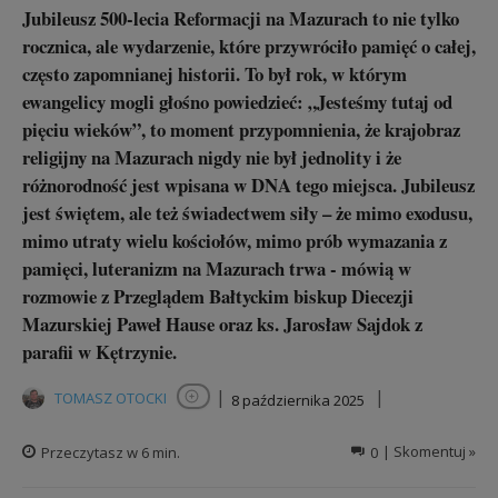
Jubileusz 500-lecia Reformacji na Mazurach to nie tylko
rocznica, ale wydarzenie, które przywróciło pamięć o całej,
często zapomnianej historii. To był rok, w którym
ewangelicy mogli głośno powiedzieć: „Jesteśmy tutaj od
pięciu wieków”, to moment przypomnienia, że krajobraz
religijny na Mazurach nigdy nie był jednolity i że
różnorodność jest wpisana w DNA tego miejsca. Jubileusz
jest świętem, ale też świadectwem siły – że mimo exodusu,
mimo utraty wielu kościołów, mimo prób wymazania z
pamięci, luteranizm na Mazurach trwa - mówią w
rozmowie z Przeglądem Bałtyckim biskup Diecezji
Mazurskiej Paweł Hause oraz ks. Jarosław Sajdok z
parafii w Kętrzynie.
|
|
TOMASZ OTOCKI
8 października 2025
Obserwuj autora
Przeczytasz w
6
min.
0
| Skomentuj »