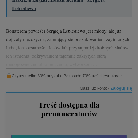
Lebiediewa
Bohaterem powieści Sergieja Lebiediewa jest młody, ale już
dojrzały mężczyzna, zajmujący się poszukiwaniem zaginionych
ludzi, ich tożsamości, losów lub przynajmniej drobnych śladów
ich istnienia; odkrywaniem tajemnic zakrytych sferą
niedopowiedzeń albo milczenia, wytworzoną…
Czytasz tylko 30% artykułu. Pozostałe 70% treści jest ukryte.
Masz już konto?
Zaloguj się
Treść dostępna dla
prenumeratorów