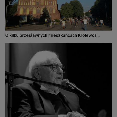
O kilku przesławnych mieszkańcach Królewca…