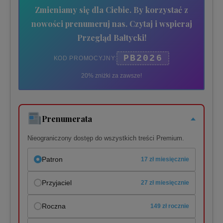
Zmieniamy się dla Ciebie. By korzystać z
nowości prenumeruj nas. Czytaj i wspieraj
Przegląd Bałtycki!
PB2026
KOD PROMOCYJNY:
20% zniżki za zawsze!
Prenumerata
Nieograniczony dostęp do wszystkich treści Premium.
Patron
17 zł miesięcznie
Przyjaciel
27 zł miesięcznie
Roczna
149 zł rocznie