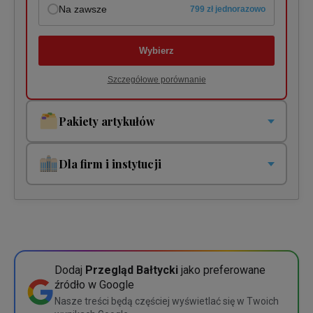
Na zawsze
799 zł jednorazowo
Wybierz
Szczegółowe porównanie
Pakiety artykułów
Pakiety jednorazowe i cykliczne. Płacisz tylko za to co
czytasz!
Dla firm i instytucji
Pakiet jednorazowy
Twoja organizacja potrzebuje jednego lub wielu dostępów?
5 zł
1 dostęp
200 zł
Pakiet cykliczny
10 zł miesięcznie
5 dostępów
675 zł
Wybierz
Dodaj
Przegląd Bałtycki
jako preferowane
źródło w Google
10 dostępów
1200 zł
Szczegółowe porównanie
Nasze treści będą częściej wyświetlać się w Twoich