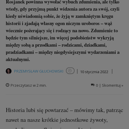
Rosjanek powinna wywołać wybuch zdumienia, ale tylko
wtedy, gdy przyjmą punkt widzenia autora za swój, czyli
kiedy uświadomią sobie, że żyją w zamkniętym kręgu
historii i zjadają własny ogon niczym uroboros – wąż
wiecznie pożerający się i rodzący na nowo. Zdumienie to
będzie tym silniejsze, im więcej podobieństw wykryją
między sobą a przodkami – rodzicami, dziadkami,
pradziadkami – między niegdysiejszymi wydarzeniami a
aktualnymi.
|
|
PRZEMYSŁAW GŁUCHOWSKI
10 stycznia 2022
Obserwuj autora
Przeczytasz w
2
min.
0
| Skomentuj »
Historia lubi się powtarzać – mówimy tak, patrząc
nawet na nasze krótkie jednostkowe żywoty,