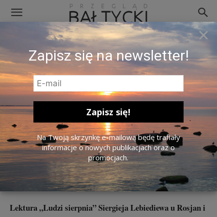
×
Zapisz się na newsletter!
Fragment okładki „Ludzie sierpnia”
Na Twoją skrzynkę e-mailową będę trafiały
W zamkniętym kręgu historii.
informacje o nowych publikacjach oraz o
promocjach.
Recenzja książki „Ludzie sierpnia”
Siergieja Lebiediewa
Lektura „Ludzi sierpnia” Siergieja Lebiediewa u Rosjan i