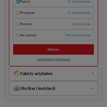
Patron
17 zł miesięcznie
Przyjaciel
27 zł miesięcznie
Roczna
149 zł rocznie
Na zawsze
799 zł jednorazowo
Wybierz
Szczegółowe porównanie
Pakiety artykułów
Pakiety jednorazowe i cykliczne. Płacisz tylko za to co
czytasz!
Dla firm i instytucji
Pakiet jednorazowy
Twoja organizacja potrzebuje jednego lub wielu dostępów?
5 zł