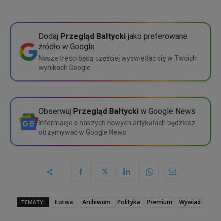
1 dostęp
200 zł
Pakiet cykliczny
10 zł miesięcznie
5 dostępów
675 zł
Wybierz
Dodaj
Przegląd Bałtycki
jako preferowane
źródło w Google
10 dostępów
1200 zł
Szczegółowe porównanie
Nasze treści będą częściej wyświetlać się w Twoich
wynikach Google
Wybierz
Szczegółowe porównanie
Obserwuj
Przegląd Bałtycki
w Google News
Informacje o naszych nowych artykułach będziesz
otrzymywać w Google News
Łotwa
Archiwum
Polityka
Premium
Wywiad
TEMATY: