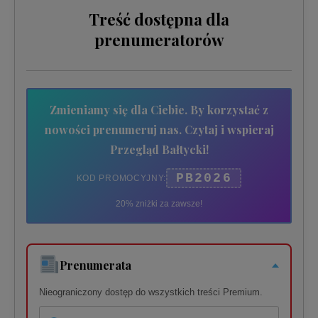
Treść dostępna dla
prenumeratorów
Zmieniamy się dla Ciebie. By korzystać z
nowości prenumeruj nas. Czytaj i wspieraj
Przegląd Bałtycki!
PB2026
KOD PROMOCYJNY:
20% zniżki za zawsze!
Prenumerata
Nieograniczony dostęp do wszystkich treści Premium.