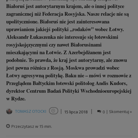
Białoruś jest autorytarnym krajem, ale o innej polityce
zagranicznej niż Federacja Rosyjska. Nasze relacje nie są
upolitycznione. Białoruś nie jest zainteresowana
uprawianiem jakiejś polityki „rodaków” wobec Łotwy.
Aleksandr Łukaszenka nie interesuje się łotewskimi
rosyjskojęzycznymi czy nawet Białorusinami
mieszkającymi na Łotwie. Z Azerbejdżanem jest
podobnie. To prawda, że kraj jest autorytarny, ale znowu
jest pewna różnica z Rosją. Moskwa prowadzi wobec
Łotwy agresywną politykę. Baku nie – mówi w rozmowie z
Przeglądem Bałtyckim łotewski politolog Andis Kudors,
dyrektor Centrum Badań Polityki Wschodnioeuropejskiej
w Rydze.
|
|
TOMASZ OTOCKI
15 lipca 2018
0
| Skomentuj »
Obserwuj autora
Przeczytasz w
15
min.