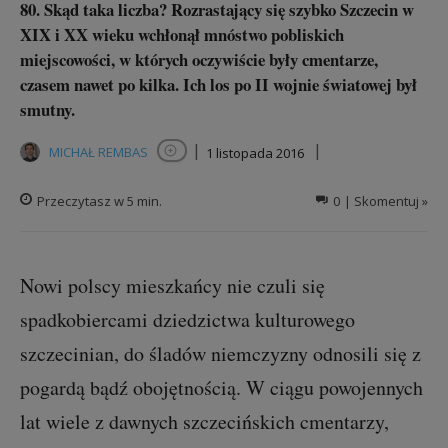
80. Skąd taka liczba? Rozrastający się szybko Szczecin w
XIX i XX wieku wchłonął mnóstwo pobliskich
miejscowości, w których oczywiście były cmentarze,
czasem nawet po kilka. Ich los po II wojnie światowej był
smutny.
|
|
MICHAŁ REMBAS
1 listopada 2016
Obserwuj autora
Przeczytasz w
5
min.
0
| Skomentuj »
Nowi polscy mieszkańcy nie czuli się
spadkobiercami dziedzictwa kulturowego
szczecinian, do śladów niemczyzny odnosili się z
pogardą bądź obojętnością. W ciągu powojennych
lat wiele z dawnych szczecińskich cmentarzy,