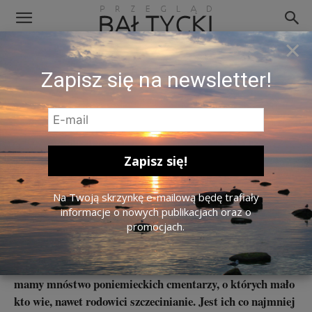
×
Zapisz się na newsletter!
Cmentarz w dzielnicy Stołczyn. Zdj. Michał Rembas.
Na Twoją skrzynkę e-mailową będę trafiały
Nie tylko Cmentarz Centralny.
informacje o nowych publikacjach oraz o
promocjach.
Szczecińskie nekropolie
Oprócz słynnego Cmentarza Centralnego w Szczecinie
mamy mnóstwo poniemieckich cmentarzy, o których mało
kto wie, nawet rodowici szczecinianie. Jest ich co najmniej