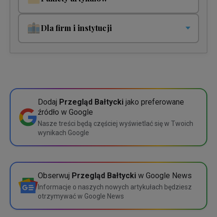
Pakiety jednorazowe i cykliczne. Płacisz tylko za to co
czytasz!
Dla firm i instytucji
Pakiet jednorazowy
Twoja organizacja potrzebuje jednego lub wielu dostępów?
5 zł
1 dostęp
200 zł
Pakiet cykliczny
10 zł miesięcznie
5 dostępów
675 zł
Wybierz
Dodaj
Przegląd Bałtycki
jako preferowane
źródło w Google
10 dostępów
1200 zł
Szczegółowe porównanie
Nasze treści będą częściej wyświetlać się w Twoich
wynikach Google
Wybierz
Szczegółowe porównanie
Obserwuj
Przegląd Bałtycki
w Google News
Informacje o naszych nowych artykułach będziesz
otrzymywać w Google News