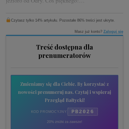
jezioro od Odry. Coś pięknego!…
Czytasz tylko 14% artykułu. Pozostałe 86% treści jest ukryte.
Masz już konto?
Zaloguj się
Treść dostępna dla
prenumeratorów
Zmieniamy się dla Ciebie. By korzystać z
nowości prenumeruj nas. Czytaj i wspieraj
Przegląd Bałtycki!
PB2026
KOD PROMOCYJNY:
20% zniżki za zawsze!