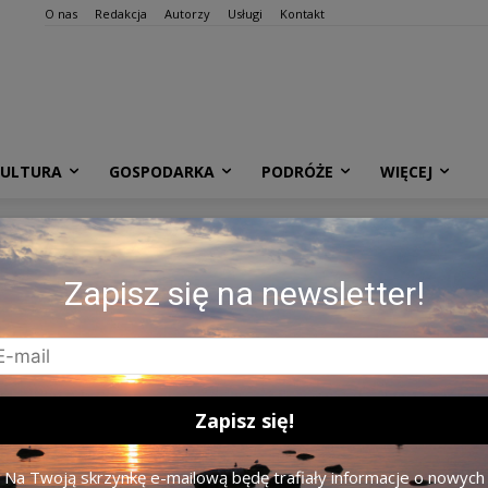
O nas
Redakcja
Autorzy
Usługi
Kontakt
KULTURA
GOSPODARKA
PODRÓŻE
WIĘCEJ
olności, pod nr 1 widoczny
Zapisz się na newsletter!
a 1972 roku, LYA, f. K-1, ap.
90. Lietuvos ypatingasis
rchiwum Specjalne)
Na Twoją skrzynkę e-mailową będę trafiały informacje o nowych