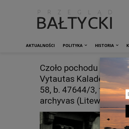
AKTUALNOŚCI
POLITYKA
HISTORIA
Czoło pochodu w alei W
Vytautas Kaladė, 18 maj
58, b. 47644/3, t. 4, l. 
archyvas (Litewskie A