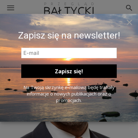
×
Zapisz się na newsletter!
Na Twoją skrzynkę e-mailową będę trafiały
informacje o nowych publikacjach oraz o
promocjach.