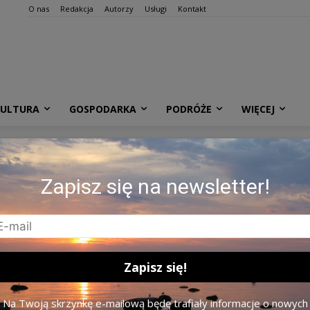
O nas
Redakcja
Autorzy
Usługi
Kontakt
KULTURA
GOSPODARKA
PODRÓŻE
WIĘCEJ
cia Najświętszej Maryi
Zapisz się na newsletter!
Na Twoją skrzynkę e-mailową będę trafiały informacje o nowych