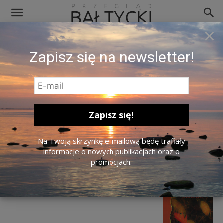
×
Fragment okładki książki „Maestra”
Zapisz się na newsletter!
Na Twoją skrzynkę e-mailową będę trafiały
informacje o nowych publikacjach oraz o
promocjach.