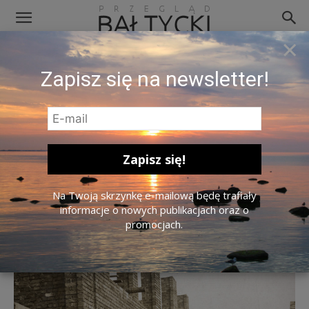
×
Budowa kinoteatru „Metropolitan” w
Zapisz się na newsletter!
Kownie, K. Duż-Duszewski w białej
czapce. Zdjęcie z albumu rodzinnego
Duż-Duszewskich, użyczone przez śp.
N.R. Dušauskienė-Duž.
Na Twoją skrzynkę e-mailową będę trafiały
informacje o nowych publikacjach oraz o
promocjach.