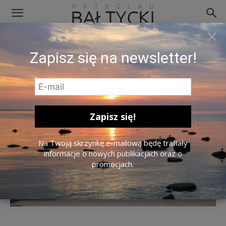
×
Ulica Wileńska w Szawlach.
Zapisz się na newsletter!
Zdj. Diego Delso / Wikimedia
Commons / CC BY-SA 3.0.
Na Twoją skrzynkę e-mailową będę trafiały
informacje o nowych publikacjach oraz o
promocjach.