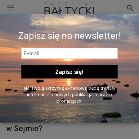
×
Zapisz się na newsletter!
Ewelina Dobrowolska z rodziną. Zdj. Dobrowolska.lt.
Na Twoją skrzynkę e-mailową będę trafiały
Ewelina Dobrowolska: prawniczka,
informacje o nowych publikacjach oraz o
promocjach.
społeczniczka, polityk. Czy prawa
człowieka zagoszczą na poważnie
w Sejmie?