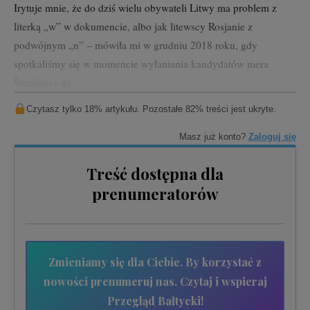
Irytuje mnie, że do dziś wielu obywateli Litwy ma problem z
literką „w” w dokumencie, albo jak litewscy Rosjanie z
podwójnym „n” – mówiła mi w grudniu 2018 roku, gdy
spotkaliśmy się w momencie wyłaniania kandydatów mera
Šimašiusa do…
Czytasz tylko 18% artykułu. Pozostałe 82% treści jest ukryte.
Masz już konto?
Zaloguj się
Treść dostępna dla
prenumeratorów
Zmieniamy się dla Ciebie. By korzystać z
nowości prenumeruj nas. Czytaj i wspieraj
Przegląd Bałtycki!