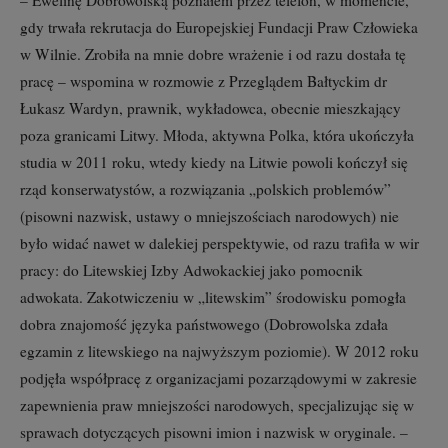
gdy trwała rekrutacja do Europejskiej Fundacji Praw Człowieka
w Wilnie. Zrobiła na mnie dobre wrażenie i od razu dostała tę
pracę – wspomina w rozmowie z Przeglądem Bałtyckim dr
Łukasz Wardyn, prawnik, wykładowca, obecnie mieszkający
poza granicami Litwy. Młoda, aktywna Polka, która ukończyła
studia w 2011 roku, wtedy kiedy na Litwie powoli kończył się
rząd konserwatystów, a rozwiązania „polskich problemów”
(pisowni nazwisk, ustawy o mniejszościach narodowych) nie
było widać nawet w dalekiej perspektywie, od razu trafiła w wir
pracy: do Litewskiej Izby Adwokackiej jako pomocnik
adwokata. Zakotwiczeniu w „litewskim” środowisku pomogła
dobra znajomość języka państwowego (Dobrowolska zdała
egzamin z litewskiego na najwyższym poziomie). W 2012 roku
podjęła współpracę z organizacjami pozarządowymi w zakresie
zapewnienia praw mniejszości narodowych, specjalizując się w
sprawach dotyczących pisowni imion i nazwisk w oryginale. –