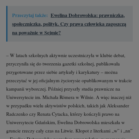
Przeczytaj także:
Ewelina Dobrowolska: prawniczka,
społeczniczka, polityk. Czy prawa człowieka zagoszczą
na poważnie w Sejmie?
– W latach szkolnych aktywnie uczestniczyła w klubie debat,
przyczyniła się do tworzenia gazetki szkolnej, publikowała
przygotowane przez siebie artykuły i karykatury – można
przeczytać w jej oficjalnym życiorysie opublikowanym w trakcie
kampanii wyborczej. Później przyszły studia prawnicze na
Uniwersytecie im. Michała Römera w Wilnie. A więc inaczej niż
w przypadku wielu aktywistów polskich, takich jak Aleksander
Radczenko czy Renata Cytacka, którzy kończyli prawo na
Uniwersytecie Gdańskim, Ewelina Dobrowolska mieszkała w
gruncie rzeczy cały czas na Litwie. Kłopot z literkami „w” i „nn”
– Ewelinę Dobrowolską poznałem przez telefon, w momencie,