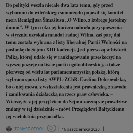
Do polityki weszła niecałe dwa lata temu, gdy przed
wyborami do wileńskiego samorządu pojawił się komitet
mera Remigijusa Šimašiusa „O Wilno, z którego jesteśmy
dumni”. W tym roku jej kariera nabrała przyspieszenia –
w styczniu uzyskała mandat radnej Wilna, zaś parę dni
temu została wybrana z listy liberalnej Partii Wolności na
posłankę do Sejmu XIII kadencji. Jest pierwszą w historii
Polką, której udało się w rankingowaniu przeskoczyć na
wyższą pozycję na liście partii ogólnolitewskiej, a także
pierwszą od wielu lat parlamentarzystką polską, którą
wybrano spoza listy AWPL-ZChR. Ewelina Dobrowolska,
bo o niej mowa, z wykształcenia jest prawniczką, z zawodu
i zamiłowania działaczką na rzecz praw człowieka. –
Wierzę, że z jej przyjściem do Sejmu zaczną się prawdziwe
zmiany w tej dziedzinie – mówi Przeglądowi Bałtyckiemu
jej wieloletnia przyjaciółka.
|
|
TOMASZ OTOCKI
16 października 2020
Obserwuj autora