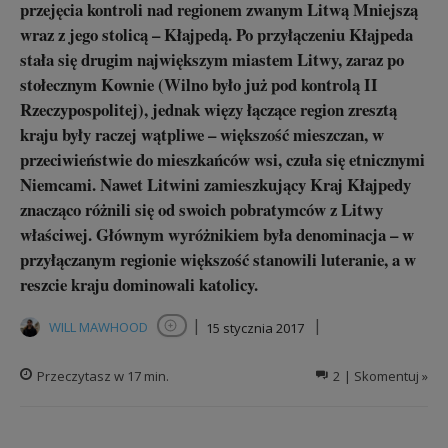
przejęcia kontroli nad regionem zwanym Litwą Mniejszą
wraz z jego stolicą – Kłajpedą. Po przyłączeniu Kłajpeda
stała się drugim największym miastem Litwy, zaraz po
stołecznym Kownie (Wilno było już pod kontrolą II
Rzeczypospolitej), jednak więzy łączące region zresztą
kraju były raczej wątpliwe – większość mieszczan, w
przeciwieństwie do mieszkańców wsi, czuła się etnicznymi
Niemcami. Nawet Litwini zamieszkujący Kraj Kłajpedy
znacząco różnili się od swoich pobratymców z Litwy
właściwej. Głównym wyróżnikiem była denominacja – w
przyłączanym regionie większość stanowili luteranie, a w
reszcie kraju dominowali katolicy.
|
|
WILL MAWHOOD
15 stycznia 2017
Obserwuj autora
Przeczytasz w
17
min.
2
| Skomentuj »