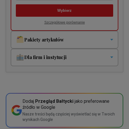
Wybierz
Szczegółowe porównanie
Pakiety artykułów
Pakiety jednorazowe i cykliczne. Płacisz tylko za to co
czytasz!
Dla firm i instytucji
Pakiet jednorazowy
Twoja organizacja potrzebuje jednego lub wielu dostępów?
5 zł
1 dostęp
200 zł
Pakiet cykliczny
10 zł miesięcznie
5 dostępów
675 zł
Wybierz
Dodaj
Przegląd Bałtycki
jako preferowane
źródło w Google
10 dostępów
1200 zł
Szczegółowe porównanie
Nasze treści będą częściej wyświetlać się w Twoich
wynikach Google
Wybierz