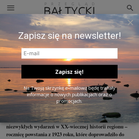
×
Zapisz się na newsletter!
Strzelcy litewscy w czasie przewrotu w Kłajpedzie. Zdj. Litewskie Archiwum Państwowe.
Na Twoją skrzynkę e-mailową będę trafiały
Od Memla do Kłajpedy. Powstanie
informacje o nowych publikacjach oraz o
promocjach.
w Kłajpedzie
15 stycznia Litwa obchodzi jedno z najbardziej
niezwykłych wydarzeń w XX-wiecznej historii regionu –
rocznicę powstania z 1923 roku, które doprowadziło do