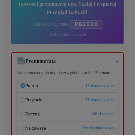
nowości prenumeruj nas. Czytaj i wspieraj
Przegląd Bałtycki!
PB2026
KOD PROMOCYJNY:
20% zniżki za zawsze!
Prenumerata
Nieograniczony dostęp do wszystkich treści Premium.
Patron
17 zł miesięcznie
Przyjaciel
27 zł miesięcznie
Roczna
149 zł rocznie
Na zawsze
799 zł jednorazowo