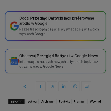
1 dostęp
200 zł
Pakiet cykliczny
10 zł miesięcznie
5 dostępów
675 zł
Wybierz
Dodaj
Przegląd Bałtycki
jako preferowane
źródło w Google
10 dostępów
1200 zł
Szczegółowe porównanie
Nasze treści będą częściej wyświetlać się w Twoich
wynikach Google
Wybierz
Szczegółowe porównanie
Obserwuj
Przegląd Bałtycki
w Google News
Informacje o naszych nowych artykułach będziesz
otrzymywać w Google News
Łotwa
Archiwum
Polityka
Premium
Wywiad
TEMATY: