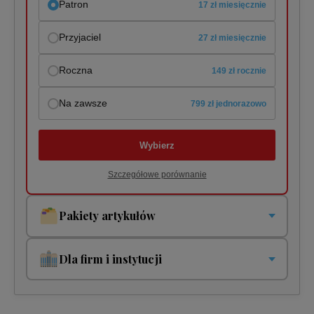
Patron
17 zł miesięcznie
Przyjaciel
27 zł miesięcznie
Roczna
149 zł rocznie
Na zawsze
799 zł jednorazowo
Wybierz
Szczegółowe porównanie
Pakiety artykułów
Pakiety jednorazowe i cykliczne. Płacisz tylko za to co
czytasz!
Dla firm i instytucji
Pakiet jednorazowy
Twoja organizacja potrzebuje jednego lub wielu dostępów?
5 zł