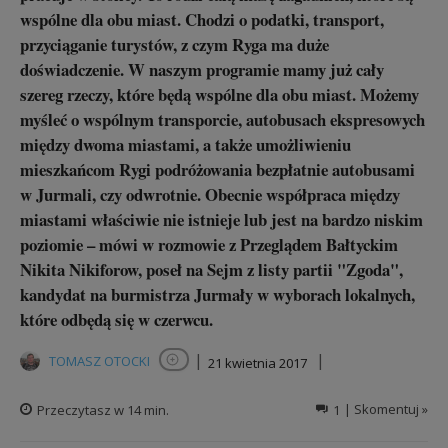
wspólne dla obu miast. Chodzi o podatki, transport,
przyciąganie turystów, z czym Ryga ma duże
doświadczenie. W naszym programie mamy już cały
szereg rzeczy, które będą wspólne dla obu miast. Możemy
myśleć o wspólnym transporcie, autobusach ekspresowych
między dwoma miastami, a także umożliwieniu
mieszkańcom Rygi podróżowania bezpłatnie autobusami
w Jurmali, czy odwrotnie. Obecnie współpraca między
miastami właściwie nie istnieje lub jest na bardzo niskim
poziomie – mówi w rozmowie z Przeglądem Bałtyckim
Nikita Nikiforow, poseł na Sejm z listy partii "Zgoda",
kandydat na burmistrza Jurmały w wyborach lokalnych,
które odbędą się w czerwcu.
|
|
TOMASZ OTOCKI
21 kwietnia 2017
Obserwuj autora
Przeczytasz w
14
min.
1
| Skomentuj »