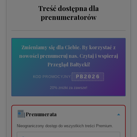
Treść dostępna dla
prenumeratorów
Zmieniamy się dla Ciebie. By korzystać z
nowości prenumeruj nas. Czytaj i wspieraj
Przegląd Bałtycki!
PB2026
KOD PROMOCYJNY:
20% zniżki za zawsze!
Prenumerata
Nieograniczony dostęp do wszystkich treści Premium.