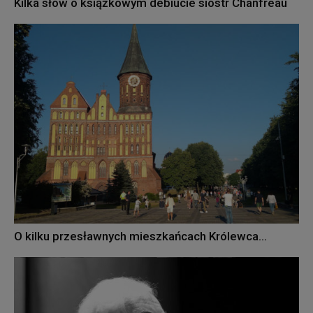
Kilka słów o książkowym debiucie sióstr Chanfreau
O kilku przesławnych mieszkańcach Królewca…