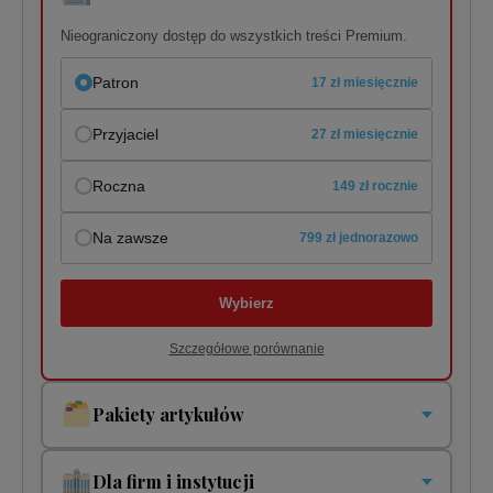
Nieograniczony dostęp do wszystkich treści Premium.
Patron
17 zł miesięcznie
Przyjaciel
27 zł miesięcznie
Roczna
149 zł rocznie
Na zawsze
799 zł jednorazowo
Wybierz
Szczegółowe porównanie
Pakiety artykułów
Pakiety jednorazowe i cykliczne. Płacisz tylko za to co
czytasz!
Dla firm i instytucji