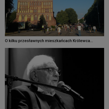
O kilku przesławnych mieszkańcach Królewca…