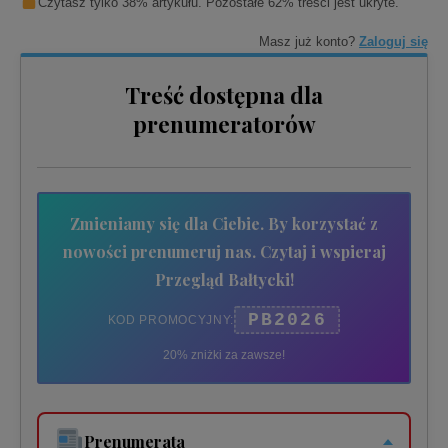
Czytasz tylko 38% artykułu. Pozostałe 62% treści jest ukryte.
Masz już konto?
Zaloguj się
Treść dostępna dla
prenumeratorów
Zmieniamy się dla Ciebie. By korzystać z
nowości prenumeruj nas. Czytaj i wspieraj
Przegląd Bałtycki!
PB2026
KOD PROMOCYJNY:
20% zniżki za zawsze!
Prenumerata