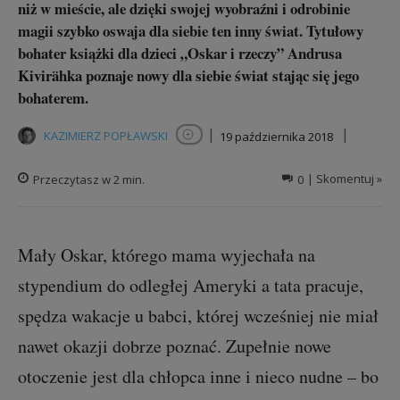
niż w mieście, ale dzięki swojej wyobraźni i odrobinie
magii szybko oswaja dla siebie ten inny świat. Tytułowy
bohater książki dla dzieci „Oskar i rzeczy” Andrusa
Kivirähka poznaje nowy dla siebie świat stając się jego
bohaterem.
|
|
KAZIMIERZ POPŁAWSKI
19 października 2018
Obserwuj autora
Przeczytasz w
2
min.
0
| Skomentuj »
Mały Oskar, którego mama wyjechała na
stypendium do odległej Ameryki a tata pracuje,
spędza wakacje u babci, której wcześniej nie miał
nawet okazji dobrze poznać. Zupełnie nowe
otoczenie jest dla chłopca inne i nieco nudne – bo