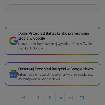
Pakiet jednorazowy
Twoja organizacja potrzebuje jednego lub wielu dostępów?
5 zł
1 dostęp
200 zł
Pakiet cykliczny
10 zł miesięcznie
5 dostępów
675 zł
Wybierz
Dodaj
Przegląd Bałtycki
jako preferowane
źródło w Google
10 dostępów
1200 zł
Szczegółowe porównanie
Nasze treści będą częściej wyświetlać się w Twoich
wynikach Google
Wybierz
Szczegółowe porównanie
Obserwuj
Przegląd Bałtycki
w Google News
Informacje o naszych nowych artykułach będziesz
otrzymywać w Google News