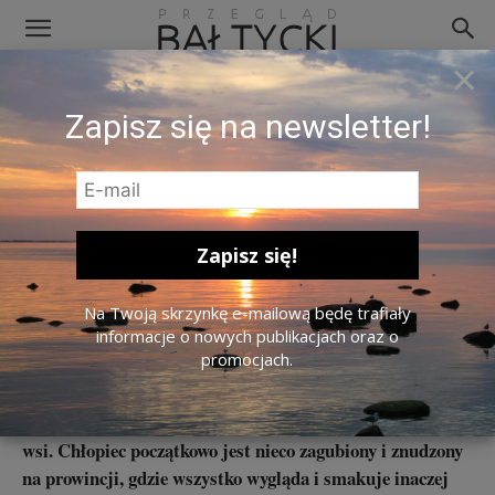
×
Zapisz się na newsletter!
Fragment okładki „Oskar i rzeczy”
Na Twoją skrzynkę e-mailową będę trafiały
O książce dla dzieci „Oskar i
informacje o nowych publikacjach oraz o
promocjach.
rzeczy” Andrusa Kivirähka
Oskar to sześciolatek, który lato spędza u swojej babci na
wsi. Chłopiec początkowo jest nieco zagubiony i znudzony
na prowincji, gdzie wszystko wygląda i smakuje inaczej