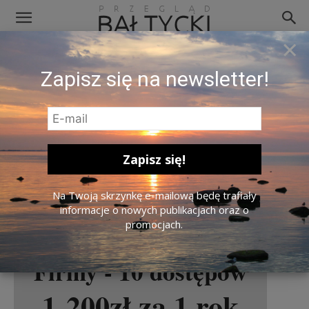
×
Zapisz się na newsletter!
Firmy 5 | 10 | 15
29 marca 2023
Firmy - 5 dostępów
675zł za 1 rok
Na Twoją skrzynkę e-mailową będę trafiały
informacje o nowych publikacjach oraz o
Wyślij
promocjach.
Firmy - 10 dostępów
1 200zł za 1 rok