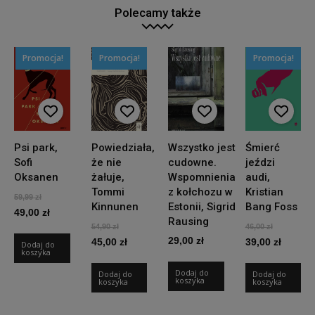
Polecamy także
Promocja!
Promocja!
Promocja!
Psi park,
Powiedziała,
Wszystko jest
Śmierć
Sofi
że nie
cudowne.
jeździ
Oksanen
żałuje,
Wspomnienia
audi,
Tommi
z kołchozu w
Kristian
Pierwotna
59,99
zł
Kinnunen
Estonii, Sigrid
Bang Foss
49,00
cena
zł
Aktualna
Rausing
Pierwotna
Pierwotn
54,90
zł
46,00
zł
wynosiła:
cena
29,00
zł
45,00
cena
zł
Aktualna
39,00
cena
zł
Aktual
Dodaj do
59,99 zł.
wynosi:
koszyka
wynosiła:
cena
wynosiła
cena
49,00 zł.
Dodaj do
Dodaj do
54,90 zł.
wynosi:
Dodaj do
46,00 zł.
wynosi
koszyka
koszyka
koszyka
45,00 zł.
39,00 z