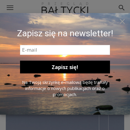
×
Moje konto
Zapisz się na newsletter!
0,00 zł
Home
Sklep
Książki
Reportaż
Białe. Zimna wyspa Spitsbergen, Ilona
Wiśniewska
Na Twoją skrzynkę e-mailową będę trafiały
informacje o nowych publikacjach oraz o
promocjach.