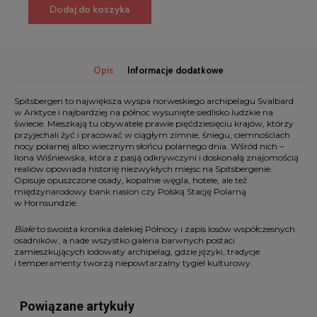
ilość
Dodaj do koszyka
Białe.
Zimna
wyspa
Spitsbergen,
Opis
Informacje dodatkowe
Ilona
Wiśniewska
Spitsbergen to największa wyspa norweskiego archipelagu Svalbard
w Arktyce i najbardziej na północ wysunięte siedlisko ludzkie na
świecie. Mieszkają tu obywatele prawie pięćdziesięciu krajów, którzy
przyjechali żyć i pracować w ciągłym zimnie, śniegu, ciemnościach
nocy polarnej albo wiecznym słońcu polarnego dnia. Wśród nich –
Ilona Wiśniewska, która z pasją odkrywczyni i doskonałą znajomością
realiów opowiada historię niezwykłych miejsc na Spitsbergenie.
Opisuje opuszczone osady, kopalnie węgla, hotele, ale też
międzynarodowy bank nasion czy Polską Stację Polarną
w Hornsundzie.
Białe
to swoista kronika dalekiej Północy i zapis losów współczesnych
osadników, a nade wszystko galeria barwnych postaci
zamieszkujących lodowaty archipelag, gdzie języki, tradycje
i temperamenty tworzą niepowtarzalny tygiel kulturowy.
Powiązane artykuły