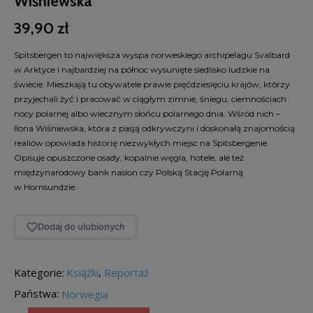
Wiśniewska
39,90
zł
Spitsbergen to największa wyspa norweskiego archipelagu Svalbard
w Arktyce i najbardziej na północ wysunięte siedlisko ludzkie na
świecie. Mieszkają tu obywatele prawie pięćdziesięciu krajów, którzy
przyjechali żyć i pracować w ciągłym zimnie, śniegu, ciemnościach
nocy polarnej albo wiecznym słońcu polarnego dnia. Wśród nich –
Ilona Wiśniewska, która z pasją odkrywczyni i doskonałą znajomością
realiów opowiada historię niezwykłych miejsc na Spitsbergenie.
Opisuje opuszczone osady, kopalnie węgla, hotele, ale też
międzynarodowy bank nasion czy Polską Stację Polarną
w Hornsundzie.
Dodaj do ulubionych
Kategorie:
Książki
,
Reportaż
Państwa:
Norwegia