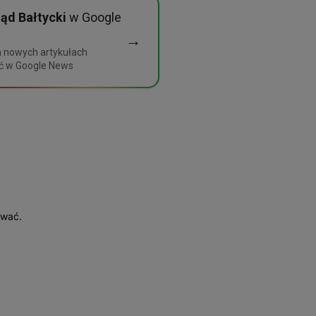
ąd Bałtycki
w Google
→
h nowych artykułach
ć w Google News
ować.