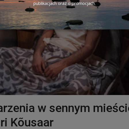
publikacjach oraz o promocjach.
arzenia w sennym mieście
ri Kõusaar