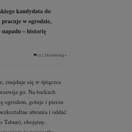
ńskiego kandydata do
 pracuje w ogrodzie,
 napadu – historię
0
| Skomentuj »
, znajduje się w śpiączce
przewija go. Na barkach
 ogrodem, gotuje i pierze.
ezkształtne ubrania i oddać
s Tabun), obojętny,
ałamaniem to namiastka