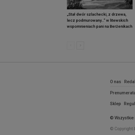
„Stał dwór szlachecki, z drzewa,
lecz podmurowany…” w litewskich
wspomnieniach pani na Berżenikach
O nas
Reda
Prenumerat
Sklep
Regul
© Wszystkie 
© Copyright 