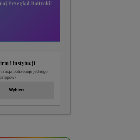
raj Przegląd Bałtycki!
firm i instytucji
nizacja potrzebuje jednego
dostępów?
Wybierz