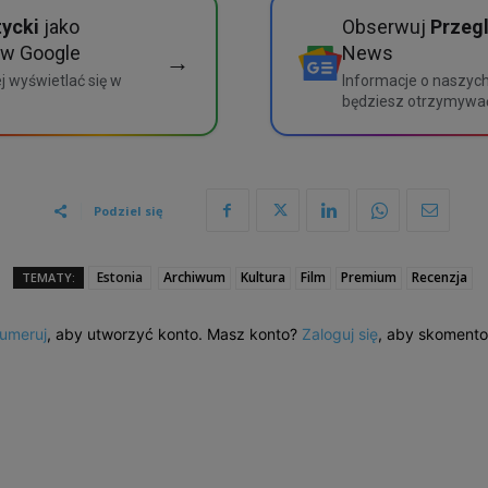
tycki
jako
Obserwuj
Przegl
 w Google
News
→
j wyświetlać się w
Informacje o naszyc
będziesz otrzymywa
Podziel się
Estonia
Archiwum
Kultura
Film
Premium
Recenzja
TEMATY:
umeruj
, aby utworzyć konto. Masz konto?
Zaloguj się
, aby skoment