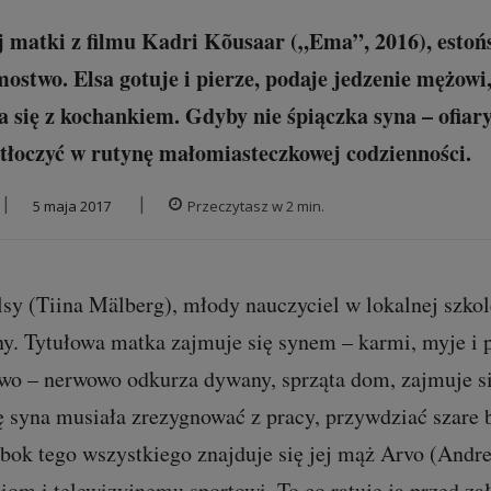
j matki z filmu Kadri Kõusaar („Ema”, 2016), esto
ostwo. Elsa gotuje i pierze, podaje jedzenie mężowi,
a się z kochankiem. Gdyby nie śpiączka syna – ofiary
tłoczyć w rutynę małomiasteczkowej codzienności.
|
|
5 maja 2017
Przeczytasz w
2
min.
wuj autora
sy (Tiina Mälberg), młody nauczyciel w lokalnej szkole
ny. Tytułowa matka zajmuje się synem – karmi, myje i 
o – nerwowo odkurza dywany, sprząta dom, zajmuje się
ę syna musiała zrezygnować z pracy, przywdziać szare b
 obok tego wszystkiego znajduje się jej mąż Arvo (Andre
iom i telewizyjnemu sportowi. To co ratuje ją przed z