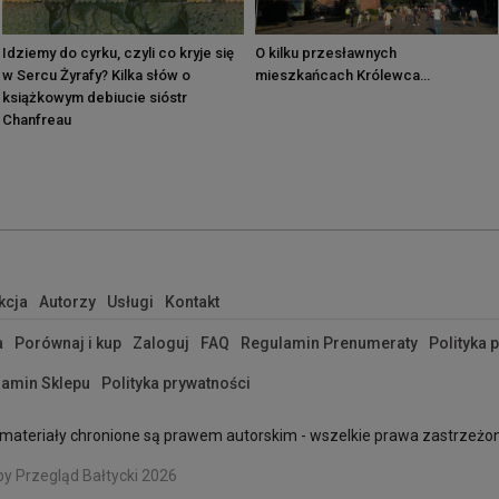
Idziemy do cyrku, czyli co kryje się
O kilku przesławnych
w Sercu Żyrafy? Kilka słów o
mieszkańcach Królewca…
książkowym debiucie sióstr
Chanfreau
kcja
Autorzy
Usługi
Kontakt
a
Porównaj i kup
Zaloguj
FAQ
Regulamin Prenumeraty
Polityka 
amin Sklepu
Polityka prywatności
materiały chronione są prawem autorskim - wszelkie prawa zastrzeżo
by Przegląd Bałtycki 2026