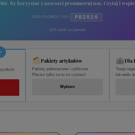
bie. By korzystać z nowości prenumeruj nas. Czytaj i wspie
PB2026
KOD PROMOCYJNY:
20% zniżki za zawsze!
ZY
Pakiety artykułów
Dla 
Pakiety jednorazowe i cykliczne.
Twoja orga
zystkich
Płacisz tylko za to co czytasz!
lub wielu 
Wybierz