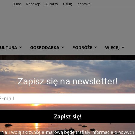
O nas
Redakcja
Autorzy
Usługi
Kontakt
KULTURA
GOSPODARKA
PODRÓŻE
WIĘCEJ
Zapisz się na newsletter!
Na Twoją skrzynkę e-mailową będę trafiały informacje o nowych