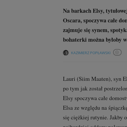
Na barkach Elsy, tytułowe
Oscara, spoczywa całe dom
zajmuje się synem, spotyk
bohaterki można byłoby w
KAZIMIERZ POPŁAWSKI
Obser
Lauri (Siim Maaten), syn El
po tym jak został postrzelo
Elsy spoczywa całe domostw
Elsa ze względu na śpiączk
się ciężkiej rutynie. Jakby
najbardziej oddany polowan