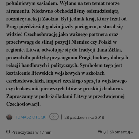
południowym sąsiadem. Wylano na ten temat morze
atramentu. Niedawno obchodziliśmy osiemdziesiątą
rocznicę aneksji Zaolzia. Był jednak kraj, który leżał od
Pragi pięćdziesiąt godzin jazdy pociągiem, a starał się
widzieć Czechosłowację jako ważnego partnera oraz
przeciwwagę do silnej pozycji Niemiec czy Polski w
regionie. Litwa, odwołując się do tradycji Jana Žižka,
prowadziła politykę przyciągania Pragi, budowy dobrych
relacji handlowych i politycznych. Symbolem tego jest
kształcenie litewskich wojskowych w szkołach
czechosłowackich, import czeskiego sprzętu wojskowego
czy drukowanie pierwszych litów w praskiej drukarni.
Zapraszamy w podróż śladami Litwy w przedwojennej
Czechosłowacji.
|
|
TOMASZ OTOCKI
28 października 2018
Obserwuj autora
Przeczytasz w
17
min.
0
| Skomentuj »