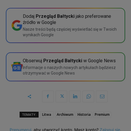
5 dostępów
675 zł
Wybierz
Dodaj
Przegląd Bałtycki
jako preferowane
źródło w Google
10 dostępów
1200 zł
Szczegółowe porównanie
Nasze treści będą częściej wyświetlać się w Twoich
wynikach Google
Wybierz
Szczegółowe porównanie
Obserwuj
Przegląd Bałtycki
w Google News
Informacje o naszych nowych artykułach będziesz
otrzymywać w Google News
Litwa
Archiwum
Historia
Premium
TEMATY:
Prenumeruj
, aby utworzyć konto. Masz konto?
Zaloguj się
,