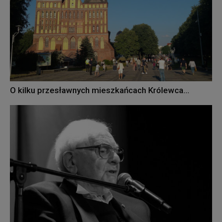
O kilku przesławnych mieszkańcach Królewca…