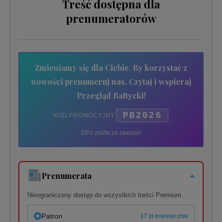
Treść dostępna dla
prenumeratorów
Zmieniamy się dla Ciebie. By korzystać z
nowości prenumeruj nas. Czytaj i wspieraj
Przegląd Bałtycki!
PB2026
KOD PROMOCYJNY:
20% zniżki za zawsze!
Prenumerata
Nieograniczony dostęp do wszystkich treści Premium.
Patron
17 zł miesięcznie