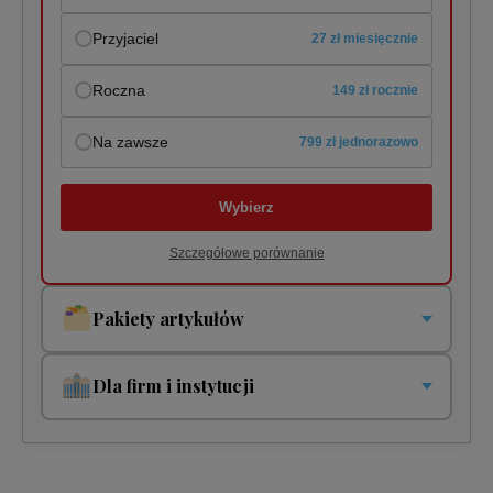
Przyjaciel
27 zł miesięcznie
Roczna
149 zł rocznie
Na zawsze
799 zł jednorazowo
Wybierz
Szczegółowe porównanie
Pakiety artykułów
Pakiety jednorazowe i cykliczne. Płacisz tylko za to co
czytasz!
Dla firm i instytucji
Pakiet jednorazowy
Twoja organizacja potrzebuje jednego lub wielu dostępów?
5 zł
1 dostęp
200 zł
Pakiet cykliczny
10 zł miesięcznie