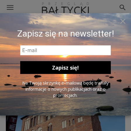
×
Bazylika konkatedralna
Zapisz się na newsletter!
Wniebowzięcia Najświętszej Maryi
Panny w Kołobrzegu. Zdj. NeonFor /
Wikimedia / CC BY-SA 4.0.
Na Twoją skrzynkę e-mailową będę trafiały
informacje o nowych publikacjach oraz o
promocjach.