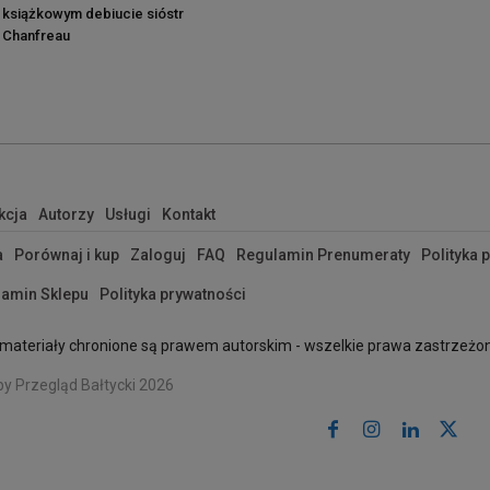
książkowym debiucie sióstr
Chanfreau
kcja
Autorzy
Usługi
Kontakt
a
Porównaj i kup
Zaloguj
FAQ
Regulamin Prenumeraty
Polityka 
amin Sklepu
Polityka prywatności
materiały chronione są prawem autorskim - wszelkie prawa zastrzeżo
by Przegląd Bałtycki 2026