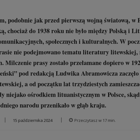
, podobnie jak przed pierwszą wojną światową, w Po
ską, chociaż do 1938 roku nie było między Polską i 
omunikacyjnych, społecznych i kulturalnych. W poc
rasie nie podejmowano tematu literatury litewskiej,
h. Milczenie prasy zostało przełamane dopiero w 192
eński” pod redakcją Ludwika Abramowicza zaczęło 
tewskiej, a od początku lat trzydziestych zamieszcza
edy niejako ośrodkiem lituanistycznym w Polsce, skąd
iedniego narodu przenikało w głąb kraju.
|
|
15 października 2024
Przeczytasz w
17
min.
erwuj autora