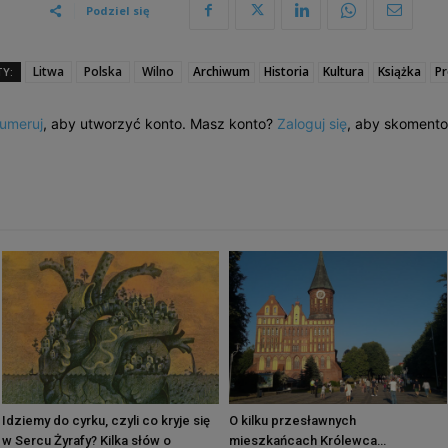
Podziel się
Litwa
Polska
Wilno
Archiwum
Historia
Kultura
Książka
P
Y:
umeruj
, aby utworzyć konto. Masz konto?
Zaloguj się
, aby skoment
Idziemy do cyrku, czyli co kryje się
O kilku przesławnych
w Sercu Żyrafy? Kilka słów o
mieszkańcach Królewca…