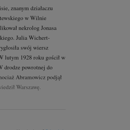
sie, znanym działaczu
litewskiego w Wilnie
likował nekrolog Jonasa
kiego. Julia Wichert-
wygłosiła swój wiersz
W lutym 1928 roku gościł w
 W drodze powrotnej do
 chociaż Abramowicz podjął
wiedził Warszawę.