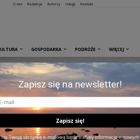
O nas
Redakcja
Autorzy
Usługi
Kontakt
KULTURA
GOSPODARKA
PODRÓŻE
WIĘCEJ
Zapisz się na newsletter!
Na Twoją skrzynkę e-mailową będę trafiały informacje o nowych