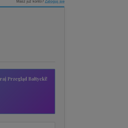
Masz już konto?
Zaloguj się
raj Przegląd Bałtycki!