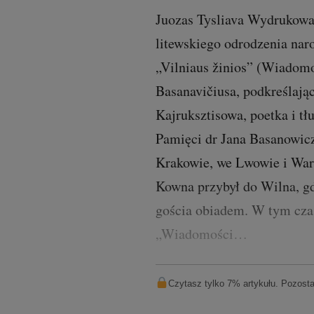
Juozas Tysliava Wydrukowa
litewskiego odrodzenia naro
„Vilniaus žinios” (Wiadomo
Basanavičiusa, podkreślają
Kajruksztisowa, poetka i tł
Pamięci dr Jana Basanowic
Krakowie, we Lwowie i Wars
Kowna przybył do Wilna, gdz
gościa obiadem. W tym czas
„Wiadomości…
Czytasz tylko 7% artykułu. Pozostał