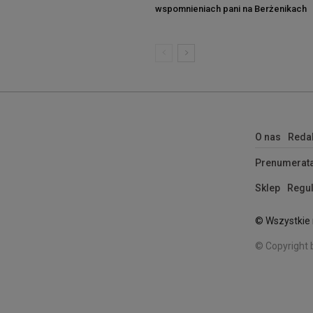
wspomnieniach pani na Berżenikach
O nas
Reda
Prenumerat
Sklep
Regul
© Wszystkie 
© Copyright 