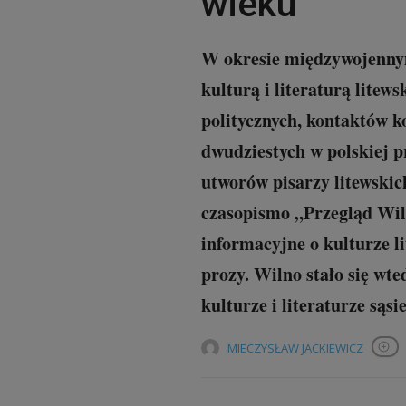
wieku
W okresie międzywojennym
kulturą i literaturą litew
politycznych, kontaktów k
dwudziestych w polskiej p
utworów pisarzy litewskic
czasopismo „Przegląd Wil
informacyjne o kulturze li
prozy. Wilno stało się wt
kulturze i literaturze sąs
MIECZYSŁAW JACKIEWICZ
Obs