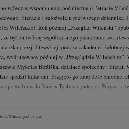
no wówczas wspomnienia pośmiertne o Petrasie Vileiši
dowego, literacie i założycielu pierwszego dziennika 
ści Wileńskie). Rok później „Przegląd Wileński” opub
c, że był on twórcą współczesnego piśmiennictwa litews
umaczka poezji litewskiej, podczas akademii żałobnej 
za, wydrukowany później w „Przeglądzie Wileńskim”. 
zawie Mykolas Biržiška, działacz społeczny i literat.
ie spędził kilka dni. Przyjęto go tutaj dość chłodno,
ie poeta litewski Juozas Tysliava, jadąc do Paryża, od
e 93% treści jest ukryte.