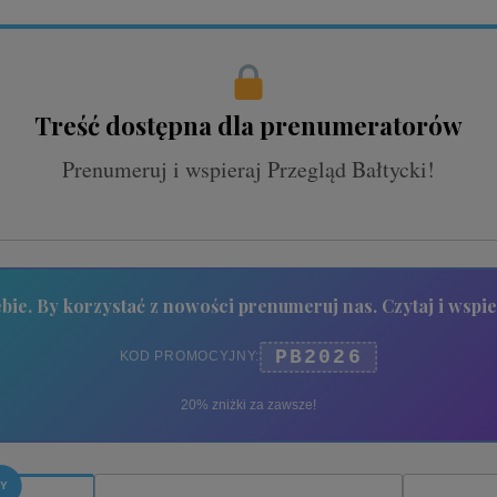
Treść dostępna dla prenumeratorów
Prenumeruj i wspieraj Przegląd Bałtycki!
bie. By korzystać z nowości prenumeruj nas. Czytaj i wspie
PB2026
KOD PROMOCYJNY:
20% zniżki za zawsze!
ZY