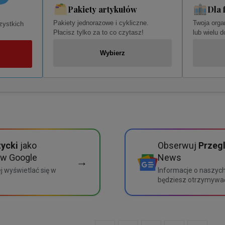
Pakiety artykułów
Dla 
Pakiety jednorazowe i cykliczne.
Twoja orga
zystkich
Płacisz tylko za to co czytasz!
lub wielu 
Wybierz
tycki
jako
Obserwuj
Przegl
 w Google
News
→
j wyświetlać się w
Informacje o naszyc
będziesz otrzymywa