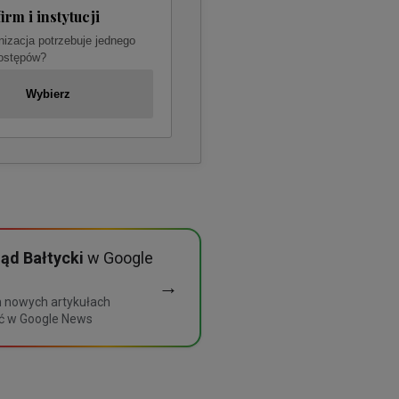
firm i instytucji
nizacja potrzebuje jednego
dostępów?
Wybierz
ąd Bałtycki
w Google
→
h nowych artykułach
ć w Google News