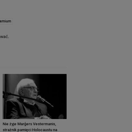
remium
ować.
Nie żyje Marģers Vestermanis,
strażnik pamięci Holocaustu na