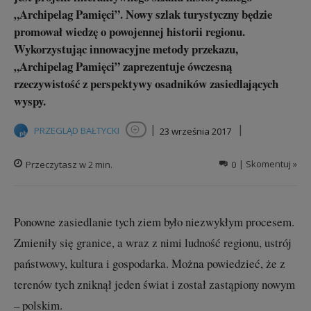
„Archipelag Pamięci”. Nowy szlak turystyczny będzie
promował wiedzę o powojennej historii regionu.
Wykorzystując innowacyjne metody przekazu,
„Archipelag Pamięci” zaprezentuje ówczesną
rzeczywistość z perspektywy osadników zasiedlających
wyspy.
|
|
PRZEGLĄD BAŁTYCKI
23 września 2017
Obserwuj autora
Przeczytasz w
2
min.
0
| Skomentuj »
Ponowne zasiedlanie tych ziem było niezwykłym procesem.
Zmieniły się granice, a wraz z nimi ludność regionu, ustrój
państwowy, kultura i gospodarka. Można powiedzieć, że z
terenów tych zniknął jeden świat i został zastąpiony nowym
– polskim.