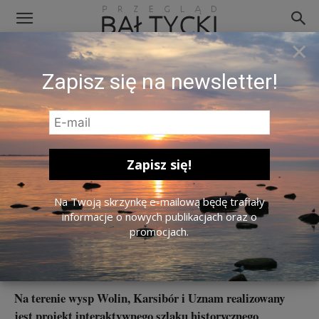
×
Zapisz się na newsletter!
Materiały promocyjne
Na Twoją skrzynkę e-mailową będę trafiały
Archipelag Pamięci – interaktywny
informacje o nowych publikacjach oraz o
promocjach.
szlak historyczny na polskich
wyspach
Na terenie wysp Wolin, Karsibór i Uznam realizowany
jest projekt interaktywnego szlaku historycznego