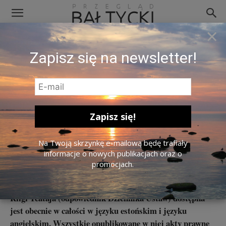
×
Zapisz się na newsletter!
Temida/ Zdj. Jernej Furman / Flickr / CC BY 2.0.
Na Twoją skrzynkę e-mailową będę trafiały
Estońskie prawodawstwo już
informacje o nowych publikacjach oraz o
promocjach.
dostępne w języku angielskim
Riigi Teataja (odpowiednik Dziennika Ustaw) dostępna
jest obecnie w całości w języku estońskim i języku
angielskim. Wszystkie opublikowane w niej akty prawne