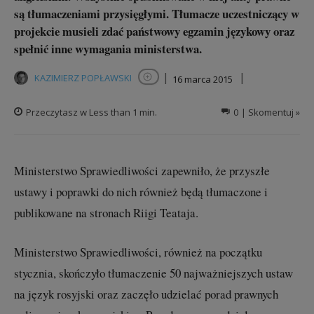
są tłumaczeniami przysięgłymi. Tłumacze uczestniczący w
projekcie musieli zdać państwowy egzamin językowy oraz
spełnić inne wymagania ministerstwa.
|
|
KAZIMIERZ POPŁAWSKI
16 marca 2015
Obserwuj autora
Przeczytasz w
Less than 1
min.
0
| Skomentuj »
Ministerstwo Sprawiedliwości zapewniło, że przyszłe
ustawy i poprawki do nich również będą tłumaczone i
publikowane na stronach Riigi Teataja.
Ministerstwo Sprawiedliwości, również na początku
stycznia, skończyło tłumaczenie 50 najważniejszych ustaw
na język rosyjski oraz zaczęło udzielać porad prawnych