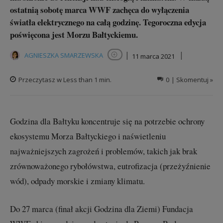
ostatnią sobotę marca WWF zachęca do wyłączenia
światła elektrycznego na całą godzinę. Tegoroczna edycja
poświęcona jest Morzu Bałtyckiemu.
|
|
AGNIESZKA SMARZEWSKA
11 marca 2021
Obserwuj autora
Przeczytasz w
Less than 1
min.
0
| Skomentuj »
Godzina dla Bałtyku koncentruje się na potrzebie ochrony
ekosystemu Morza Bałtyckiego i naświetleniu
najważniejszych zagrożeń i problemów, takich jak brak
zrównoważonego rybołówstwa, eutrofizacja (przeżyźnienie
wód), odpady morskie i zmiany klimatu.
Do 27 marca (finał akcji Godzina dla Ziemi) Fundacja